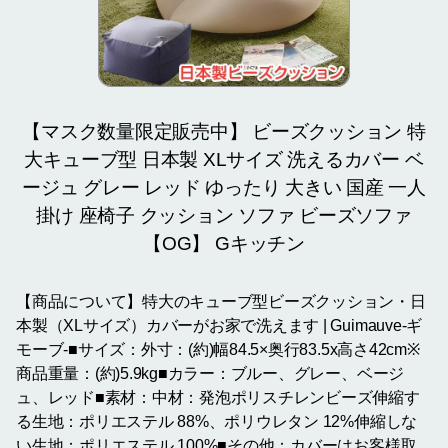
【マスク数量限定販売中】 ビーズクッション 特
大キューブ型 日本製 XLサイズ 洗えるカバー ベ
ージュ グレー レッド ゆったり 大きい 国産 一人
掛け 座椅子 クッション ソファ ビーズソファ
【OG】 Gキッチン
【商品について】特大のキューブ型ビーズクッション・日
本製（XLサイズ）カバーがお家で洗えます | Guimauve-ギ
モーブ-■サイズ：外寸：(約)幅84.5×奥行83.5x高さ42cm※
商品重量：(約)5.9kg■カラー：ブルー、グレー、ベージ
ュ、レッド■素材：中材：発泡ポリスチレンビーズ伸縮す
る生地：ポリエステル 88%、ポリウレタン 12%伸縮しな
い生地：ポリエステル 100%■その他：カバーはお客様取