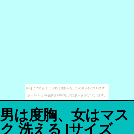
[PR] この広告は3ヶ月以上更新がないため表示されています。
ホームページを更新後24時間以内に表示されなくなります。
男は度胸、女はマス
ク 洗える lサイズ