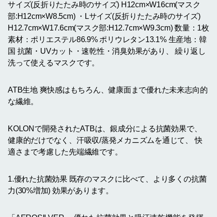
サイズ(反折りたたみ時のサイズ) H12cm×W16cm(マスク
部:H12cm×W8.5cm) ・Lサイズ(反折りたたみ時のサイズ)
H12.7cm×W17.6cm(マスク部:H12.7cm×W9.3cm) 数量：1枚
素材：ポリエステル86.9% ポリウレタン13.1% 生産地：韓
国 抗菌・UVカット・速乾性・消臭効果があり、 繰り返し
洗って使えるマスクです。
ATB生地 爽快感はもちろん、健康面まで優れた未来志向的
な繊維。
KOLONで開発されたATBは、銀成分による抗菌効果で、
健康的だけでなく、汗吸収/蒸発メカニズムを通じて、 快
適さまで考慮した先端繊維です。
1.優れた抗菌効果 既存のマスクに比べて、より多くの抗菌
力(30%増加) 効果があります。