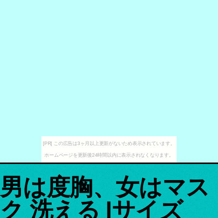
[PR] この広告は3ヶ月以上更新がないため表示されています。
ホームページを更新後24時間以内に表示されなくなります。
男は度胸、女はマス
ク 洗える lサイズ