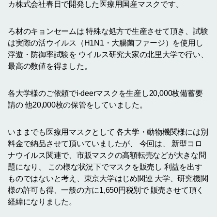
カ株式会社春日で開発した医療用国産マスクです。
ろ材のキョンセームは 特殊な処方で生産させて頂き、試験
は実際の活ウイルス（H1N1・大腸菌ファージ）を使用し
浮遊・防御率試験を ウイルス研究大家の北里大学で行い、
最高の数値を得ました。
各大学様のご依頼でi-deerマスクを生産し20,000枚備蓄要
請の 他20,000枚の保管をしていました。
いままでも医療用マスクとして 各大学・動物機関様には別
料金で納品させて頂いていましたが、 今回は、 新型コロ
ナウイルス関連で、市販マスクの高額転売などが大きな問
題になり、 この様な状況下でマスクを販売し 利益を出す
ものではないと考え、東京大学はじめ関連 大学、研究機関
様の許可も得、一般の方に1,650円税別で 販売させて頂く
経緯になりました。