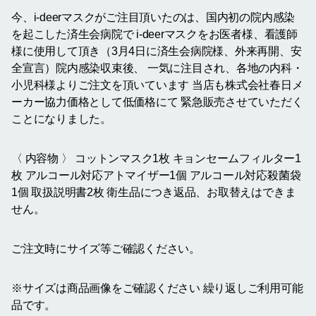
今、i-deerマスクがご注目頂いたのは、国内初の院内感染
を起こした済生会病院で i-deerマスクをお医者様、看護師
様に使用して頂き（3月4日に済生会病院様、外来再開、安
全宣言）院内感染収束後、 一気に注目され、各地の内科・
小児科様よりご注文を頂いています 当店も株式会社春日メ
ーカー協力価格として低価格にて 緊急販売させていただく
ことになりました。
〈 内容物 〉 コットンマスク1枚 キョンセームフィルター1
枚 アルコール対応アトマイザー1個 アルコール対応殺菌袋
1個 取扱説明書2枚 衛生品につき返品、お取替えはできま
せん。
ご注文時にサイズ等ご確認ください。
※サイズは商品画像をご確認ください 繰り返しご利用可能
品です。